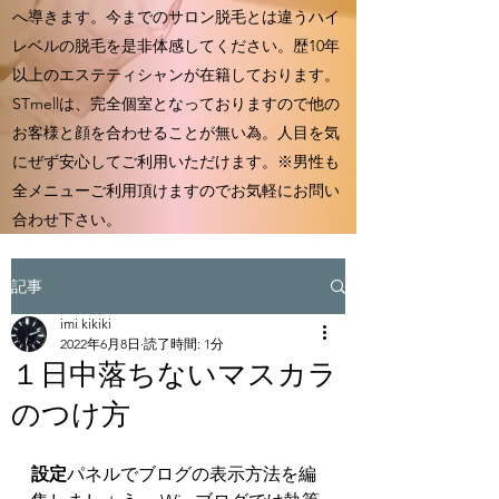
へ導きます。今までのサロン脱毛とは違うハイ
レベルの脱毛を是非体感してください。歴10年
以上のエステティシャンが在籍しております。
STmellは、完全個室となっておりますので他の
お客様と顔を合わせることが無い為。人目を気
にぜず安心してご利用いただけます。※男性も
全メニューご利用頂けますのでお気軽にお問い
合わせ下さい。
記事
imi kikiki
2022年6月8日
読了時間: 1分
１日中落ちないマスカラ
のつけ方
設定
パネルでブログの表示方法を編