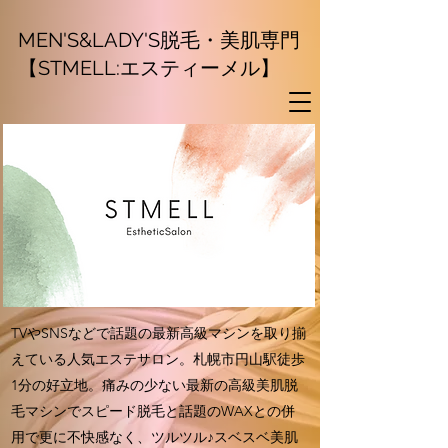
MEN'S&LADY'S脱毛・美肌専門
【STMELL:エスティーメル】
TVやSNSなどで話題の最新高級マシンを取り揃
えている人気エステサロン。札幌市円山駅徒歩
1分の好立地。痛みの少ない最新の高級美肌脱
毛マシンでスピード脱毛と話題のWAXとの併
用で更に不快感なく、ツルツル♪スベスベ美肌