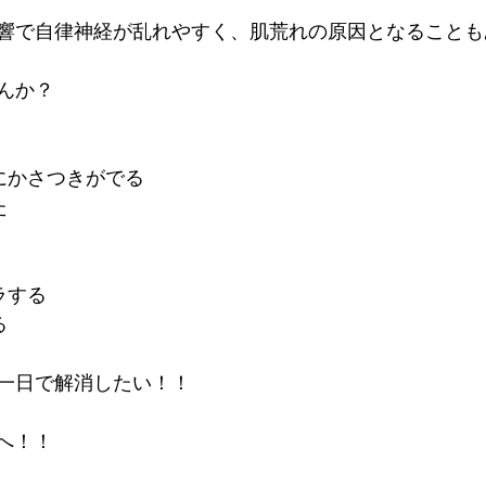
響で自律神経が乱れやすく、肌荒れの原因となることも
んか？
にかさつきがでる
た
ラする
る
一日で解消したい！！
lへ！！