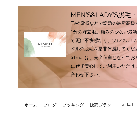
MEN'S&LADY'S
TVやSNSなどで話題の最新高
1分の好立地。痛みの少ない最
で更に不快感なく、ツルツル♪
ベルの脱毛を是非体感してくだ
STmellは、完全個室となっ
にぜず安心してご利用いただけ
合わせ下さい。
ホーム
ブログ
ブッキング
販売プラン
Untitled