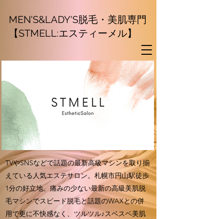
MEN'S&LADY'S脱毛・美肌専門
【STMELL:エスティーメル】
TVやSNSなどで話題の最新高級マシンを取り揃
えている人気エステサロン。札幌市円山駅徒歩
1分の好立地。痛みの少ない最新の高級美肌脱
毛マシンでスピード脱毛と話題のWAXとの併
用で更に不快感なく、ツルツル♪スベスベ美肌