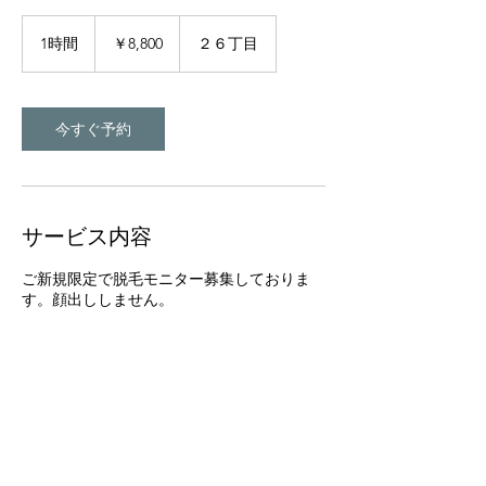
8,800
円
1時間
1
￥8,800
２６丁目
時
今すぐ予約
サービス内容
ご新規限定で脱毛モニター募集しておりま
す。顔出ししません。
キャンセルポリシー
予約の変更・キャンセルは、電話か公式ライ
ンからのトークからお願い致します。